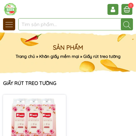
0
SẢN PHẨM
Trang chủ
»
Khăn giấy mềm mại
»
Giấy rút treo tường
GIẤY RÚT TREO TƯỜNG