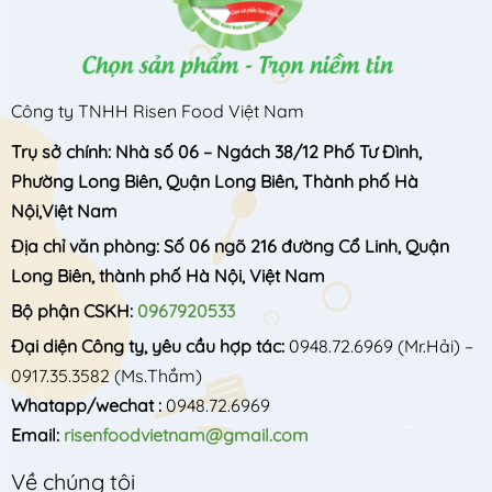
Công ty TNHH Risen Food Việt Nam
Trụ sở chính: Nhà số 06 – Ngách 38/12 Phố Tư Đình,
Phường Long Biên, Quận Long Biên, Thành phố Hà
Nội,Việt Nam
Địa chỉ văn phòng: Số 06 ngõ 216 đường Cổ Linh, Quận
Long Biên, thành phố Hà Nội, Việt Nam
Bộ phận CSKH:
0967920533
Đại diện Công ty, yêu cầu hợp tác:
0948.72.6969
(Mr.Hải) –
0917.35.3582
(Ms.Thắm)
Whatapp/wechat :
0948.72.6969
Email:
risenfoodvietnam@gmail.com
Về chúng tôi