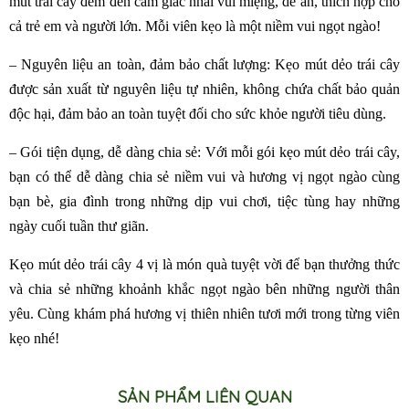
mút trái cây đem đến cảm giác nhai vui miệng, dễ ăn, thích hợp cho
cả trẻ em và người lớn. Mỗi viên kẹo là một niềm vui ngọt ngào!
– Nguyên liệu an toàn, đảm bảo chất lượng: Kẹo mút dẻo trái cây
được sản xuất từ nguyên liệu tự nhiên, không chứa chất bảo quản
độc hại, đảm bảo an toàn tuyệt đối cho sức khỏe người tiêu dùng.
– Gói tiện dụng, dễ dàng chia sẻ: Với mỗi gói kẹo mút dẻo trái cây,
bạn có thể dễ dàng chia sẻ niềm vui và hương vị ngọt ngào cùng
bạn bè, gia đình trong những dịp vui chơi, tiệc tùng hay những
ngày cuối tuần thư giãn.
Kẹo mút dẻo trái cây 4 vị là món quà tuyệt vời để bạn thưởng thức
và chia sẻ những khoảnh khắc ngọt ngào bên những người thân
yêu. Cùng khám phá hương vị thiên nhiên tươi mới trong từng viên
kẹo nhé!
SẢN PHẨM LIÊN QUAN