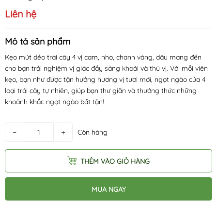
Liên hệ
Mô tả sản phẩm
Kẹo mút dẻo trái cây 4 vị cam, nho, chanh vàng, dâu mang đến
cho bạn trải nghiệm vị giác đầy sảng khoái và thú vị. Với mỗi viên
kẹo, bạn như được tận hưởng hương vị tươi mới, ngọt ngào của 4
loại trái cây tự nhiên, giúp bạn thư giãn và thưởng thức những
khoảnh khắc ngọt ngào bất tận!
−
+
Còn hàng
THÊM VÀO GIỎ HÀNG
MUA NGAY