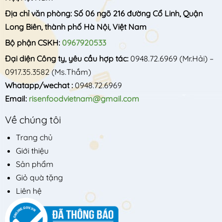
Địa chỉ văn phòng: Số 06 ngõ 216 đường Cổ Linh, Quận
Long Biên, thành phố Hà Nội, Việt Nam
Bộ phận CSKH:
0967920533
Đại diện Công ty, yêu cầu hợp tác:
0948.72.6969
(Mr.Hải) –
0917.35.3582
(Ms.Thắm)
Whatapp/wechat :
0948.72.6969
Email:
risenfoodvietnam@gmail.com
Về chúng tôi
Trang chủ
Giới thiệu
Sản phẩm
Giỏ quà tặng
Liên hệ