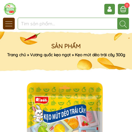
0
SẢN PHẨM
Trang chủ
»
Vương quốc kẹo ngọt
»
Kẹo mút dẻo trái cây 300g