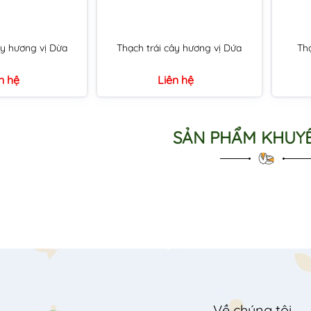
ây hương vị Dừa
Thạch trái cây hương vị Dứa
Thạ
n hệ
Liên hệ
SẢN PHẨM KHUYẾ
Về chúng tôi