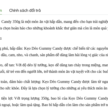
m
Chính sách đổi trả
ndy 350g là một món ăn vặt hấp dẫn, mang đến cho bạn trải nghiệm 
ựa chọn hoàn hảo cho những khoảnh khắc thư giãn mà còn là món quà ý 
:
 phú, hấp dẫn: Kẹo Dẻo Gummy Candy được chế biến từ các nguyên li
 dâu, cam, nho, và chanh, sản phẩm dễ dàng làm hài lòng vị giác của 
, dễ tan: Với độ dẻo lý tưởng, kẹo dễ dàng tan chảy trong miệng, man
ổi, từ trẻ em đến người lớn, trở thành món ăn vặt tuyệt vời cho các buổi
 toàn, đảm bảo chất lượng: Kẹo Dẻo Gummy Candy được làm từ nguyê
cho sức khỏe. Đây là lựa chọn lý tưởng cho những ai yêu thích món ăn
ì tiện lợi: Với trọng lượng 350g, bao bì của Kẹo Dẻo Gummy Candy 
ã ngoại, hoặc làm quà tặng. Bao bì hấp dẫn còn làm cho sản phẩm trở nên