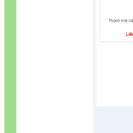
Thạch trái c
Liê