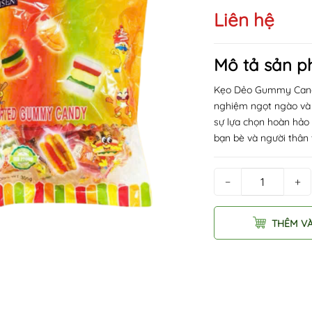
Liên hệ
Mô tả sản 
Kẹo Dẻo Gummy Candy
nghiệm ngọt ngào và 
sự lựa chọn hoàn hảo
bạn bè và người thân 
−
+
THÊM V