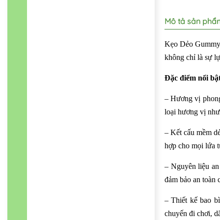
Mô tả sản phẩ
Kẹo Dẻo Gummy Ca
không chỉ là sự l
Đặc điểm nổi bật
– Hương vị phong
loại hương vị như
– Kết cấu mềm dẻo
hợp cho mọi lứa tu
– Nguyên liệu an
đảm bảo an toàn 
– Thiết kế bao b
chuyến đi chơi, d