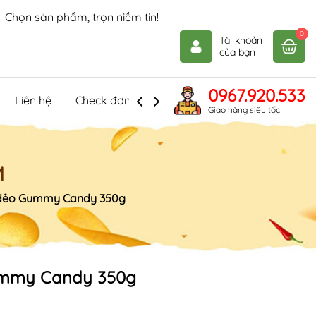
Chọn sản phẩm, trọn niềm tin!
0
Tài khoản
của bạn
0967.920.533
Liên hệ
Check đơn hàng
Giao hàng siêu tốc
M
dẻo Gummy Candy 350g
mmy Candy 350g