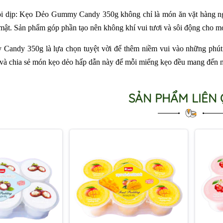
i dịp: Kẹo Dẻo Gummy Candy 350g không chỉ là món ăn vặt hàng ngày
mật. Sản phẩm góp phần tạo nên không khí vui tươi và sôi động cho mọ
ndy 350g là lựa chọn tuyệt vời để thêm niềm vui vào những phút gi
và chia sẻ món kẹo dẻo hấp dẫn này để mỗi miếng kẹo đều mang đến n
SẢN PHẨM LIÊN