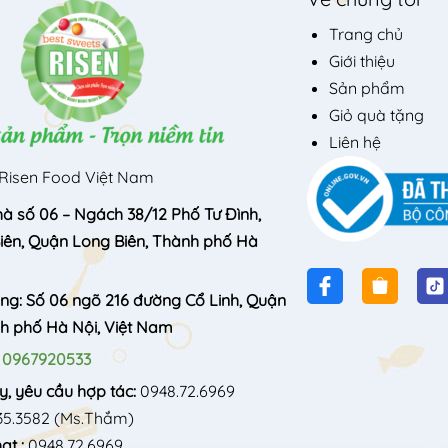
Trang chủ
Giới thiệu
Sản phẩm
Giỏ quà tặng
Liên hệ
Risen Food Việt Nam
hà số 06 – Ngách 38/12 Phố Tư Đình,
ên, Quận Long Biên, Thành phố Hà
òng: Số 06 ngõ 216 đường Cổ Linh, Quận
nh phố Hà Nội, Việt Nam
:
0967920533
y, yêu cầu hợp tác:
0948.72.6969
35.3582
(Ms.Thắm)
t :
0948.72.6969