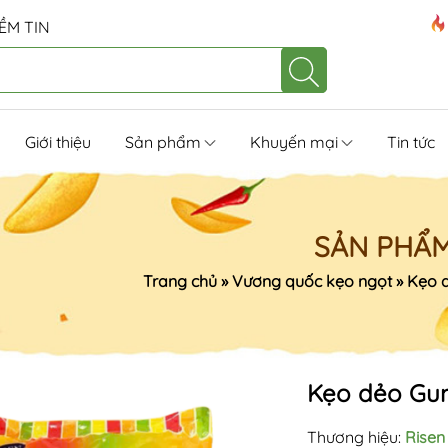
ỀM TIN
Giới thiệu
Sản phẩm
Khuyến mại
Tin tức
SẢN PHẨ
Trang chủ
»
Vương quốc kẹo ngọt
»
Kẹo 
Kẹo dẻo Gu
Thương hiệu:
Risen