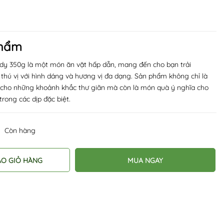
phẩm
 350g là một món ăn vặt hấp dẫn, mang đến cho bạn trải
thú vị với hình dáng và hương vị đa dạng. Sản phẩm không chỉ là
 cho những khoảnh khắc thư giãn mà còn là món quà ý nghĩa cho
trong các dịp đặc biệt.
Còn hàng
ÀO GIỎ HÀNG
MUA NGAY