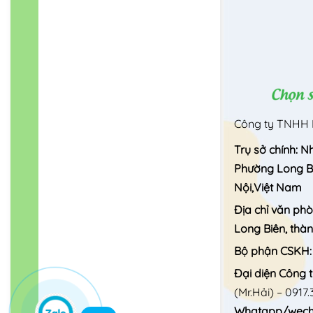
Công ty TNHH 
Trụ sở chính: N
Phường Long Bi
Nội,Việt Nam
Địa chỉ văn ph
Long Biên, thà
Bộ phận CSKH
Đại diện Công t
(Mr.Hải) –
0917.
Whatapp/wecha