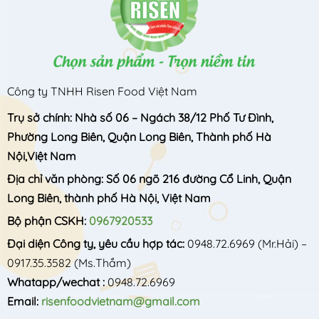
Công ty TNHH Risen Food Việt Nam
Trụ sở chính: Nhà số 06 – Ngách 38/12 Phố Tư Đình,
Phường Long Biên, Quận Long Biên, Thành phố Hà
Nội,Việt Nam
Địa chỉ văn phòng: Số 06 ngõ 216 đường Cổ Linh, Quận
Long Biên, thành phố Hà Nội, Việt Nam
Bộ phận CSKH:
0967920533
Đại diện Công ty, yêu cầu hợp tác:
0948.72.6969
(Mr.Hải) –
0917.35.3582
(Ms.Thắm)
Whatapp/wechat :
0948.72.6969
Email:
risenfoodvietnam@gmail.com