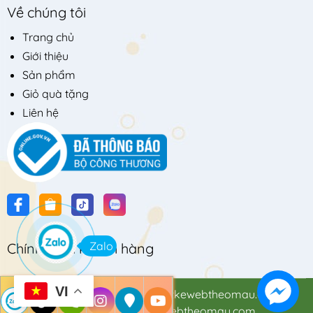
Về chúng tôi
Trang chủ
Giới thiệu
Sản phẩm
Giỏ quà tặng
Liên hệ
Zalo
Chính sách khách hàng
VI
© Bản quyền thuộc về
Thietkewebtheomau.com
Cung cấp bởi
thietkewebtheomau.com