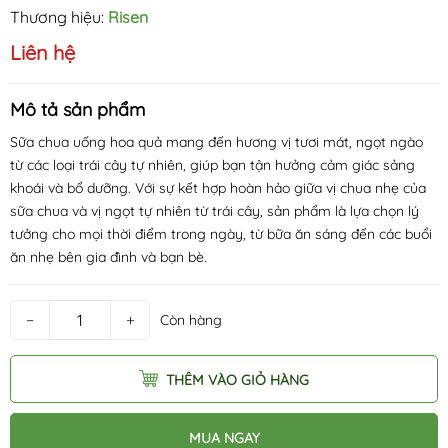
Thương hiệu:
Risen
Liên hệ
Mô tả sản phẩm
Sữa chua uống hoa quả mang đến hương vị tươi mát, ngọt ngào
từ các loại trái cây tự nhiên, giúp bạn tận hưởng cảm giác sảng
khoái và bổ dưỡng. Với sự kết hợp hoàn hảo giữa vị chua nhẹ của
sữa chua và vị ngọt tự nhiên từ trái cây, sản phẩm là lựa chọn lý
tưởng cho mọi thời điểm trong ngày, từ bữa ăn sáng đến các buổi
ăn nhẹ bên gia đình và bạn bè.
−
+
Còn hàng
THÊM VÀO GIỎ HÀNG
MUA NGAY