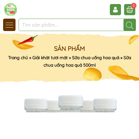
0
SẢN PHẨM
Trang chủ
»
Giải khát tươi mát
»
Sữa chua uống hoa quả
»
Sữa
chua uống hoa quả 500ml