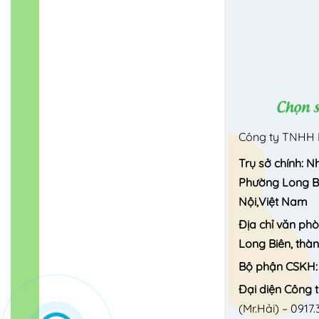
Công ty TNHH 
Trụ sở chính: N
Phường Long Bi
Nội,Việt Nam
Địa chỉ văn ph
Long Biên, thà
Bộ phận CSKH
Đại diện Công t
(Mr.Hải) –
0917.