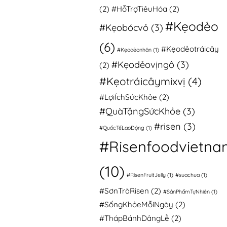
(2)
#HỗTrợTiêuHóa
(2)
#Kẹodẻo
#Kẹobócvỏ
(3)
(6)
#Kẹodẻotráicây
#Kẹodẻonhân
(1)
#Kẹodẻovịngô
(3)
(2)
#Kẹotráicâymixvị
(4)
#LợiÍchSứcKhỏe
(2)
#QuàTặngSứcKhỏe
(3)
#risen
(3)
#QuốcTếLaoĐộng
(1)
#Risenfoodvietna
(10)
#RisenFruitJelly
(1)
#suachua
(1)
#SơnTràRisen
(2)
#SảnPhẩmTựNhiên
(1)
#SốngKhỏeMỗiNgày
(2)
#ThápBánhDângLễ
(2)