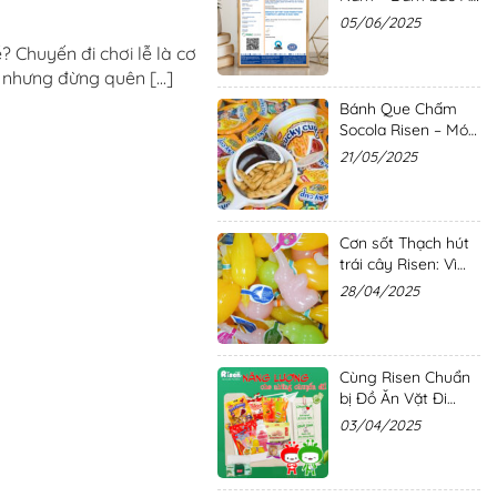
toàn và Chất lượng
05/06/2025
với các Chứng nhận
? Chuyến đi chơi lễ là cơ
Quốc tế uy tín
 nhưng đừng quên [...]
Bánh Que Chấm
Socola Risen – Món
Ăn Vặt Giòn Tan,
21/05/2025
Ngọt Ngào Cho
Mùa Hè
Cơn sốt Thạch hút
trái cây Risen: Vì
sao món hàng này
28/04/2025
lại trở thành tâm
điểm?
Cùng Risen Chuẩn
bị Đồ Ăn Vặt Đi
Chơi Lễ
03/04/2025