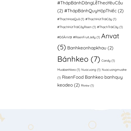
#ThápBánhDângLễTheoYêuCầu
(2)
#ThápBánhQuyHộpThiếc
(2)
#ThạchHoaQuả
(1)
#ThạchHútTráiCây
(1)
#ThạchHútTráiCâyRisen
(1)
#ThạchTráiCây
(1)
Anvat
#ĐồĂnVặt #RisenFruitJelly
(1)
(5)
Banhkeonhapkhau
(2)
Bánhkeo
(7)
Candy
(1)
Muabanhkeo
(1)
Nuocuong
(1)
Nuocuongmuahe
RisenFood Banhkeo banhquy
(1)
keodeo
(2)
Rivew
(1)