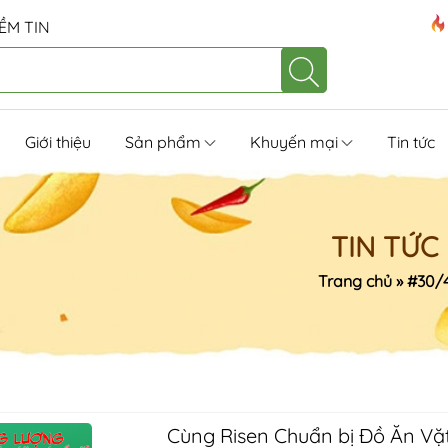
ỀM TIN
Giới thiệu
Sản phẩm
Khuyến mại
Tin tức
TIN TỨC
Trang chủ
»
#30/
Cùng Risen Chuẩn bị Đồ Ăn Vặt