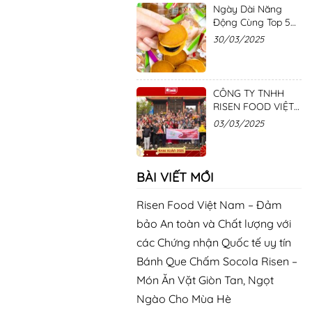
Ngày Dài Năng
Động Cùng Top 5
Loại Bánh Hot Hit
30/03/2025
Từ Nhà Risen
CÔNG TY TNHH
RISEN FOOD VIỆT
NAM – CẦU MAY,
03/03/2025
ĐÓN LỘC ĐẦU
NĂM – GẮN KẾT
YÊU THƯƠNG
BÀI VIẾT MỚI
Risen Food Việt Nam – Đảm
bảo An toàn và Chất lượng với
các Chứng nhận Quốc tế uy tín
Bánh Que Chấm Socola Risen –
Món Ăn Vặt Giòn Tan, Ngọt
Ngào Cho Mùa Hè