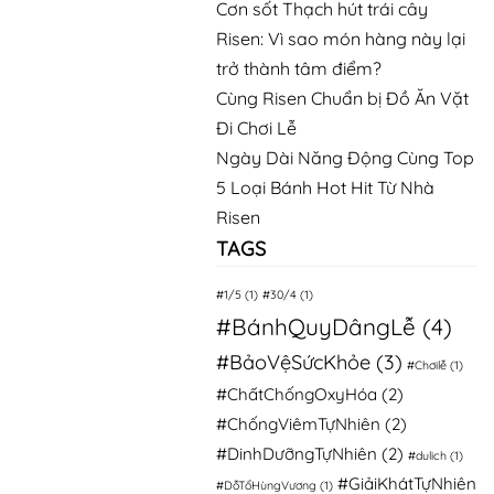
Cơn sốt Thạch hút trái cây
Risen: Vì sao món hàng này lại
trở thành tâm điểm?
Cùng Risen Chuẩn bị Đồ Ăn Vặt
Đi Chơi Lễ
Ngày Dài Năng Động Cùng Top
5 Loại Bánh Hot Hit Từ Nhà
Risen
TAGS
#1/5
(1)
#30/4
(1)
#BánhQuyDângLễ
(4)
#BảoVệSứcKhỏe
(3)
#Chơilễ
(1)
#ChấtChốngOxyHóa
(2)
#ChốngViêmTựNhiên
(2)
#DinhDưỡngTựNhiên
(2)
#dulich
(1)
#GiảiKhátTựNhiên
#DỗTổHùngVương
(1)