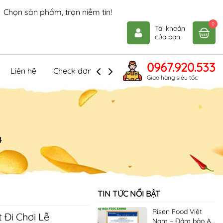
Ngọt ngào mát lạnh, thử là mê!
0
Tài khoản
của bạn
0967.920.533
Liên hệ
Check đơn hàng
Giao hàng siêu tốc
4
TIN TỨC NỔI BẬT
Risen Food Việt
 Đi Chơi Lễ
Nam – Đảm bảo An