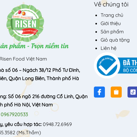
Về chúng tôi
Trang chủ
Giới thiệu
Sản phẩm
Giỏ quà tặng
Liên hệ
Risen Food Việt Nam
hà số 06 – Ngách 38/12 Phố Tư Đình,
ên, Quận Long Biên, Thành phố Hà
òng: Số 06 ngõ 216 đường Cổ Linh, Quận
nh phố Hà Nội, Việt Nam
:
0967920533
y, yêu cầu hợp tác:
0948.72.6969
35.3582
(Ms.Thắm)