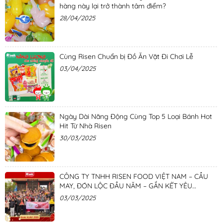
hàng này lại trở thành tâm điểm?
28/04/2025
Cùng Risen Chuẩn bị Đồ Ăn Vặt Đi Chơi Lễ
03/04/2025
Ngày Dài Năng Động Cùng Top 5 Loại Bánh Hot
Hit Từ Nhà Risen
30/03/2025
CÔNG TY TNHH RISEN FOOD VIỆT NAM – CẦU
MAY, ĐÓN LỘC ĐẦU NĂM – GẮN KẾT YÊU
THƯƠNG
03/03/2025