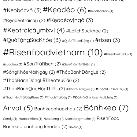
#Kẹodẻo
(6)
#Kẹobócvỏ
(3)
#Kẹodẻonhân
(1)
#Kẹodẻovịngô
(3)
#Kẹodẻotráicây
(2)
#Kẹotráicâymixvị
(4)
#LợiÍchSứcKhỏe
(2)
#QuàTặngSứcKhỏe
(3)
#risen
(3)
#QuốcTếLaoĐộng
(1)
#Risenfoodvietnam
(10)
#RisenFruitJelly
(1)
#SơnTràRisen
(2)
#suachua
(1)
#SảnPhẩmTựNhiên
(1)
#SốngKhỏeMỗiNgày
(2)
#ThápBánhDângLễ
(2)
#ThápBánhDângLễTheoYêuCầu
(2)
#ThápBánhQuyHộpThiếc
(2)
#ThạchHoaQuả
(1)
#ThạchHútTráiCây
(1)
#ThạchHútTráiCâyRisen
(1)
#ThạchTráiCây
(1)
#ĐồĂnVặt #RisenFruitJelly
(1)
Bánhkeo
(7)
Anvat
(5)
Banhkeonhapkhau
(2)
RisenFood
Candy
(1)
Muabanhkeo
(1)
Nuocuong
(1)
Nuocuongmuahe
(1)
Banhkeo banhquy keodeo
(2)
Rivew
(1)