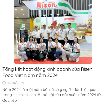
Tổng kết hoạt động kinh doanh của Risen
Food Việt Nam năm 2024
16/01/2025
Năm 2024 là một năm bản lề có ý nghĩa đặc biệt quan
trọng, tình hình kinh tế - xã hội của đất nước năm 2024 tiếp
tục [...]
Đọc tiếp