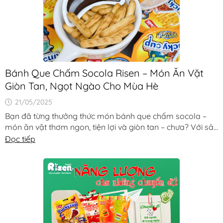
Bánh Que Chấm Socola Risen – Món Ăn Vặt
Giòn Tan, Ngọt Ngào Cho Mùa Hè
21/05/2025
Bạn đã từng thưởng thức món bánh que chấm socola –
món ăn vặt thơm ngon, tiện lợi và giòn tan – chưa? Với sản
phẩm Bánh Que Chấm Socola Risen, [...]
Đọc tiếp