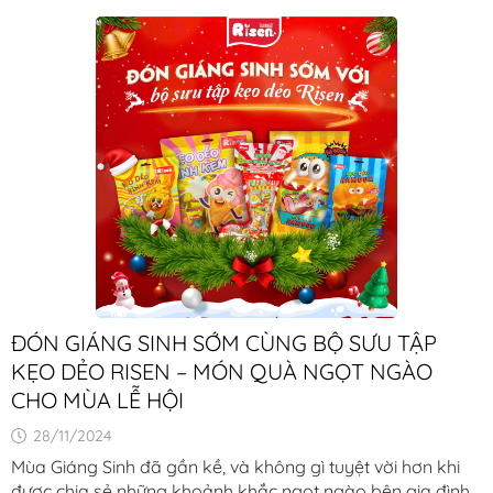
ĐÓN GIÁNG SINH SỚM CÙNG BỘ SƯU TẬP
KẸO DẺO RISEN – MÓN QUÀ NGỌT NGÀO
CHO MÙA LỄ HỘI
28/11/2024
Mùa Giáng Sinh đã gần kề, và không gì tuyệt vời hơn khi
được chia sẻ những khoảnh khắc ngọt ngào bên gia đình