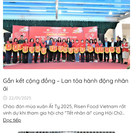
Gắn kết cộng đồng – Lan tỏa hành động nhân
ái
22/01/2025
Chào đón mùa xuân Ất Tỵ 2025, Risen Food Vietnam rất
vinh dự khi tham gia hội chợ "Tết nhân ái" cùng Hội Chữ
thập đỏ quận Hoàng [...]
Đọc tiếp