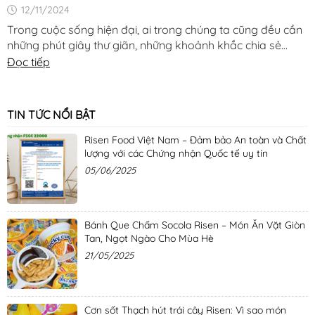
12/11/2024
Trong cuộc sống hiện đại, ai trong chúng ta cũng đều cần
những phút giây thư giãn, những khoảnh khắc chia sẻ
niềm vui và sự ngọt ngào [...]
Đọc tiếp
TIN TỨC NỔI BẬT
Risen Food Việt Nam – Đảm bảo An toàn và Chất
lượng với các Chứng nhận Quốc tế uy tín
05/06/2025
Bánh Que Chấm Socola Risen – Món Ăn Vặt Giòn
Tan, Ngọt Ngào Cho Mùa Hè
21/05/2025
Cơn sốt Thạch hút trái cây Risen: Vì sao món