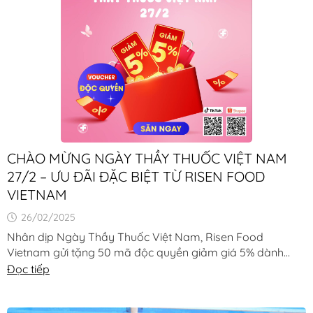
CHÀO MỪNG NGÀY THẦY THUỐC VIỆT NAM
27/2 – ƯU ĐÃI ĐẶC BIỆT TỪ RISEN FOOD
VIETNAM
26/02/2025
Nhân dịp Ngày Thầy Thuốc Việt Nam, Risen Food
Vietnam gửi tặng 50 mã độc quyền giảm giá 5% dành
riêng cho khách hàng thân thiết Cách nhận [...]
Đọc tiếp