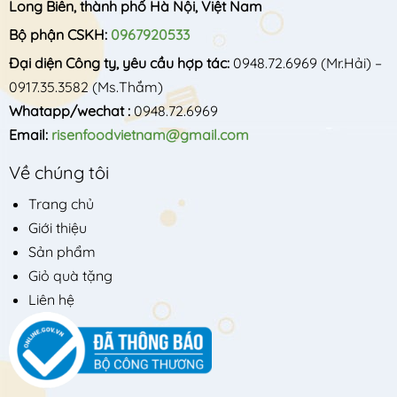
Long Biên, thành phố Hà Nội, Việt Nam
Bộ phận CSKH:
0967920533
Đại diện Công ty, yêu cầu hợp tác:
0948.72.6969
(Mr.Hải) –
0917.35.3582
(Ms.Thắm)
Whatapp/wechat :
0948.72.6969
Email:
risenfoodvietnam@gmail.com
Về chúng tôi
Trang chủ
Giới thiệu
Sản phẩm
Giỏ quà tặng
Liên hệ