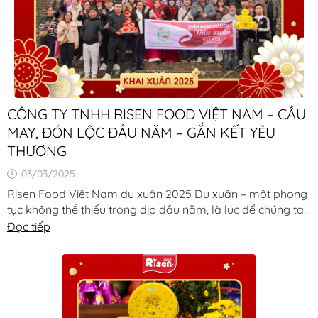
CÔNG TY TNHH RISEN FOOD VIỆT NAM – CẦU
MAY, ĐÓN LỘC ĐẦU NĂM – GẮN KẾT YÊU
THƯƠNG
03/03/2025
Risen Food Việt Nam du xuân 2025 Du xuân – một phong
tục không thể thiếu trong dịp đầu năm, là lúc để chúng ta
hòa mình vào [...]
Đọc tiếp