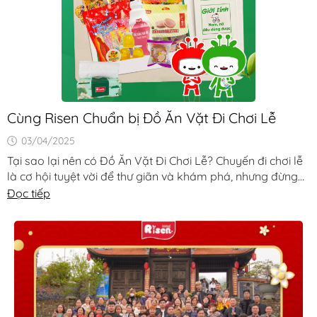
Cùng Risen Chuẩn bị Đồ Ăn Vặt Đi Chơi Lễ
03/04/2025
Tại sao lại nên có Đồ Ăn Vặt Đi Chơi Lễ? Chuyến đi chơi lễ
là cơ hội tuyệt vời để thư giãn và khám phá, nhưng đừng
quên [...]
Đọc tiếp