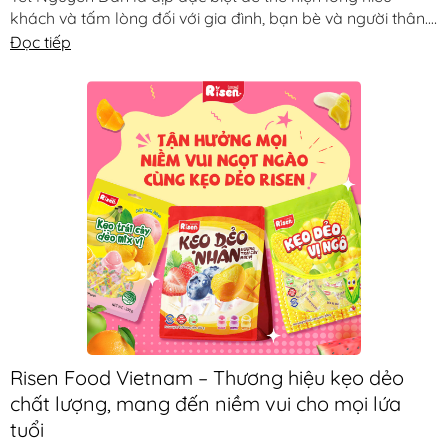
khách và tấm lòng đối với gia đình, bạn bè và người thân.
Ngoài các món [...]
Đọc tiếp
Risen Food Vietnam – Thương hiệu kẹo dẻo
chất lượng, mang đến niềm vui cho mọi lứa
tuổi