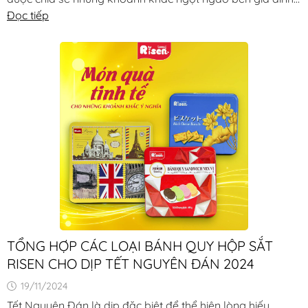
và bạn bè. Với [...]
Đọc tiếp
TỔNG HỢP CÁC LOẠI BÁNH QUY HỘP SẮT
RISEN CHO DỊP TẾT NGUYÊN ĐÁN 2024
19/11/2024
Tết Nguyên Đán là dịp đặc biệt để thể hiện lòng hiếu