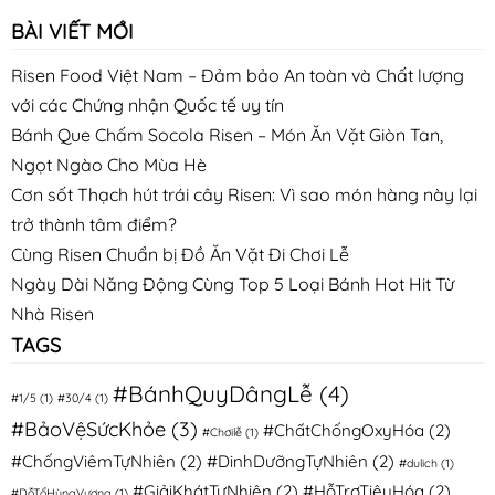
BÀI VIẾT MỚI
Risen Food Việt Nam – Đảm bảo An toàn và Chất lượng
với các Chứng nhận Quốc tế uy tín
Bánh Que Chấm Socola Risen – Món Ăn Vặt Giòn Tan,
Ngọt Ngào Cho Mùa Hè
Cơn sốt Thạch hút trái cây Risen: Vì sao món hàng này lại
trở thành tâm điểm?
Cùng Risen Chuẩn bị Đồ Ăn Vặt Đi Chơi Lễ
Ngày Dài Năng Động Cùng Top 5 Loại Bánh Hot Hit Từ
Nhà Risen
TAGS
#BánhQuyDângLễ
(4)
#1/5
(1)
#30/4
(1)
#BảoVệSứcKhỏe
(3)
#ChấtChốngOxyHóa
(2)
#Chơilễ
(1)
#ChốngViêmTựNhiên
(2)
#DinhDưỡngTựNhiên
(2)
#dulich
(1)
#GiảiKhátTựNhiên
(2)
#HỗTrợTiêuHóa
(2)
#DỗTổHùngVương
(1)