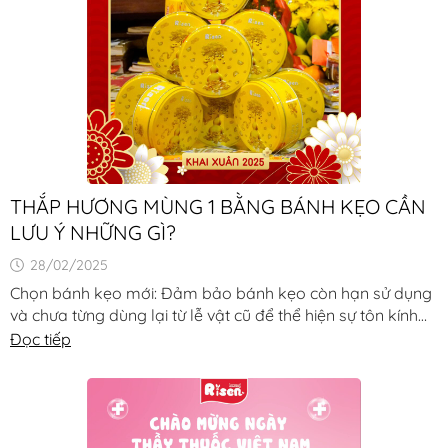
THẮP HƯƠNG MÙNG 1 BẰNG BÁNH KẸO CẦN
LƯU Ý NHỮNG GÌ?
28/02/2025
Chọn bánh kẹo mới: Đảm bảo bánh kẹo còn hạn sử dụng
và chưa từng dùng lại từ lễ vật cũ để thể hiện sự tôn kính
với [...]
Đọc tiếp