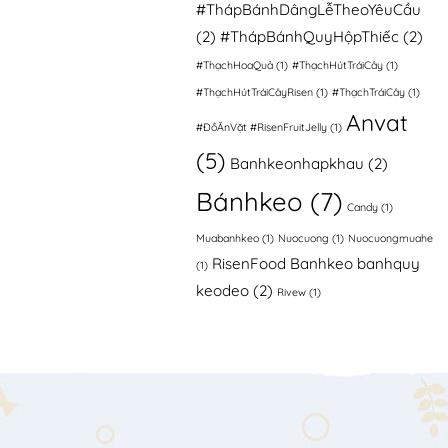
#ThápBánhDângLễTheoYêuCầu
(2)
#ThápBánhQuyHộpThiếc
(2)
#ThạchHoaQuả
(1)
#ThạchHútTráiCây
(1)
#ThạchHútTráiCâyRisen
(1)
#ThạchTráiCây
(1)
Anvat
#ĐồĂnVặt #RisenFruitJelly
(1)
(5)
Banhkeonhapkhau
(2)
Bánhkeo
(7)
Candy
(1)
Muabanhkeo
(1)
Nuocuong
(1)
Nuocuongmuahe
RisenFood Banhkeo banhquy
(1)
keodeo
(2)
Rivew
(1)