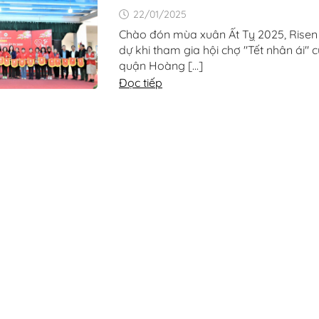
22/01/2025
Chào đón mùa xuân Ất Tỵ 2025, Risen
dự khi tham gia hội chợ "Tết nhân ái"
quận Hoàng [...]
Đọc tiếp