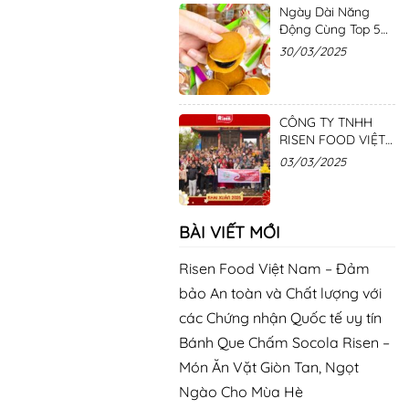
Ngày Dài Năng
Động Cùng Top 5
Loại Bánh Hot Hit
30/03/2025
Từ Nhà Risen
CÔNG TY TNHH
RISEN FOOD VIỆT
NAM – CẦU MAY,
03/03/2025
ĐÓN LỘC ĐẦU
NĂM – GẮN KẾT
YÊU THƯƠNG
BÀI VIẾT MỚI
Risen Food Việt Nam – Đảm
bảo An toàn và Chất lượng với
các Chứng nhận Quốc tế uy tín
Bánh Que Chấm Socola Risen –
Món Ăn Vặt Giòn Tan, Ngọt
Ngào Cho Mùa Hè