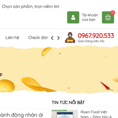
Ngọt ngào mát lạnh, thử là mê!
0
Tài khoản
của bạn
0967.920.533
Liên hệ
Check đơn hàng
Giao hàng siêu tốc
p
TIN TỨC NỔI BẬT
Risen Food Việt
hành động nhân ái
Nam – Đảm bảo An