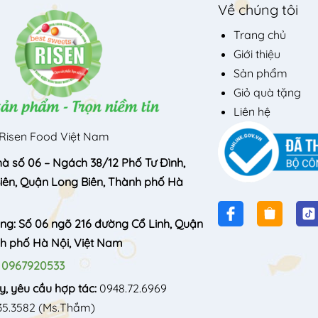
Về chúng tôi
Trang chủ
Giới thiệu
Sản phẩm
Giỏ quà tặng
Liên hệ
Risen Food Việt Nam
hà số 06 – Ngách 38/12 Phố Tư Đình,
ên, Quận Long Biên, Thành phố Hà
òng: Số 06 ngõ 216 đường Cổ Linh, Quận
nh phố Hà Nội, Việt Nam
:
0967920533
y, yêu cầu hợp tác:
0948.72.6969
35.3582
(Ms.Thắm)