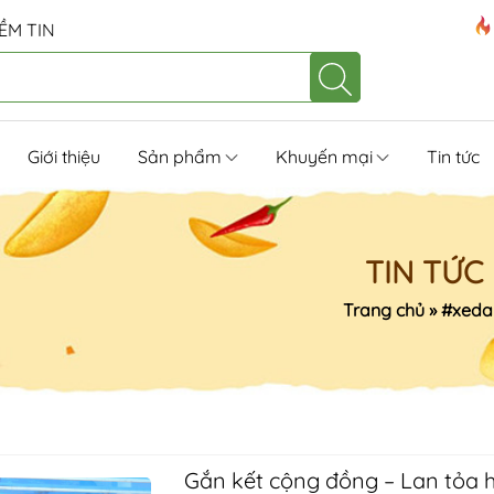
ỀM TIN
Giới thiệu
Sản phẩm
Khuyến mại
Tin tức
TIN TỨC
Trang chủ
»
#xeda
Gắn kết cộng đồng – Lan tỏa 