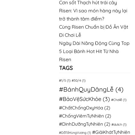
Cơn sốt Thạch hút trái cây
Risen: Vì sao món hàng này lại
trở thành tâm điểm?
Cùng Risen Chuẩn bị Đồ Ăn Vặt
Đi Chơi Lễ
Ngày Dài Năng Động Cùng Top
5 Loại Bánh Hot Hit Từ Nhà
Risen
TAGS
#1/5
(1)
#30/4
(1)
#BánhQuyDângLễ
(4)
#BảoVệSứcKhỏe
(3)
#Chơilễ
(1)
#ChấtChốngOxyHóa
(2)
#ChốngViêmTựNhiên
(2)
#DinhDưỡngTựNhiên
(2)
#dulich
(1)
#GiảiKhátTựNhiên
#DỗTổHùngVương
(1)