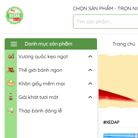
CHỌN SẢN PHẨM - TRỌN NI
Danh mục sản phẩm
Trang chủ
Vương quốc kẹo ngọt
Thế giới bánh ngon
Khăn giấy mềm mại
Giải khát tươi mát
Tháp bánh dâng lễ
#XEDAP