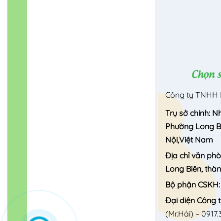
Công ty TNHH 
Trụ sở chính: N
Phường Long Bi
Nội,Việt Nam
Địa chỉ văn ph
Long Biên, thà
Bộ phận CSKH
Đại diện Công t
(Mr.Hải) –
0917.