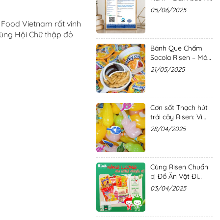
toàn và Chất lượng
05/06/2025
với các Chứng nhận
 Food Vietnam rất vinh
Quốc tế uy tín
 cùng Hội Chữ thập đỏ
Bánh Que Chấm
Socola Risen – Món
Ăn Vặt Giòn Tan,
21/05/2025
Ngọt Ngào Cho
Mùa Hè
Cơn sốt Thạch hút
trái cây Risen: Vì
sao món hàng này
28/04/2025
lại trở thành tâm
điểm?
Cùng Risen Chuẩn
bị Đồ Ăn Vặt Đi
Chơi Lễ
03/04/2025