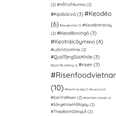
(2)
#HỗTrợTiêuHóa
(2)
#Kẹodẻo
#Kẹobócvỏ
(3)
(6)
#Kẹodẻotráicây
#Kẹodẻonhân
(1)
#Kẹodẻovịngô
(3)
(2)
#Kẹotráicâymixvị
(4)
#LợiÍchSứcKhỏe
(2)
#QuàTặngSứcKhỏe
(3)
#risen
(3)
#QuốcTếLaoĐộng
(1)
#Risenfoodvietna
(10)
#RisenFruitJelly
(1)
#suachua
(1)
#SơnTràRisen
(2)
#SảnPhẩmTựNhiên
(1)
#SốngKhỏeMỗiNgày
(2)
#ThápBánhDângLễ
(2)