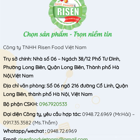
Công ty TNHH Risen Food Việt Nam
Trụ sở chính: Nhà số 06 – Ngách 38/12 Phố Tư Đình,
Phường Long Biên, Quận Long Biên, Thành phố Hà
Nội,Việt Nam
Địa chỉ văn phòng: Số 06 ngõ 216 đường Cổ Linh, Quận
Long Biên, thành phố Hà Nội, Việt Nam
Bộ phận CSKH:
0967920533
Đại diện Công ty, yêu cầu hợp tác:
0948.72.6969
(Mr.Hải) –
0917.35.3582
(Ms.Thắm)
Whatapp/wechat :
0948.72.6969
Email:
risenfoodvietnam@gmail.com