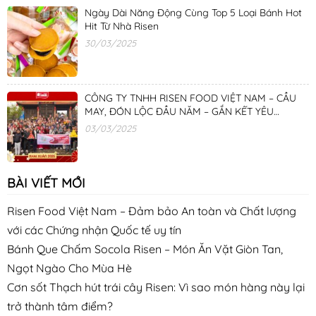
Ngày Dài Năng Động Cùng Top 5 Loại Bánh Hot
Hit Từ Nhà Risen
30/03/2025
CÔNG TY TNHH RISEN FOOD VIỆT NAM – CẦU
MAY, ĐÓN LỘC ĐẦU NĂM – GẮN KẾT YÊU
THƯƠNG
03/03/2025
BÀI VIẾT MỚI
Risen Food Việt Nam – Đảm bảo An toàn và Chất lượng
với các Chứng nhận Quốc tế uy tín
Bánh Que Chấm Socola Risen – Món Ăn Vặt Giòn Tan,
Ngọt Ngào Cho Mùa Hè
Cơn sốt Thạch hút trái cây Risen: Vì sao món hàng này lại
trở thành tâm điểm?