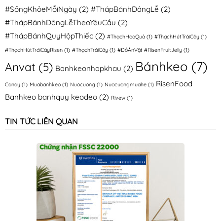
#SốngKhỏeMỗiNgày
(2)
#ThápBánhDângLễ
(2)
#ThápBánhDângLễTheoYêuCầu
(2)
#ThápBánhQuyHộpThiếc
(2)
#ThạchHoaQuả
(1)
#ThạchHútTráiCây
(1)
#ThạchHútTráiCâyRisen
(1)
#ThạchTráiCây
(1)
#ĐồĂnVặt #RisenFruitJelly
(1)
Bánhkeo
(7)
Anvat
(5)
Banhkeonhapkhau
(2)
RisenFood
Candy
(1)
Muabanhkeo
(1)
Nuocuong
(1)
Nuocuongmuahe
(1)
Banhkeo banhquy keodeo
(2)
Rivew
(1)
TIN TỨC LIÊN QUAN