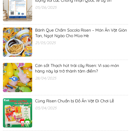
lượng với các Chứng nhận Quốc tế uy tín
05/06/2025
Bánh Que Chấm Socola Risen – Món Ăn Vặt Giòn
Tan, Ngọt Ngào Cho Mùa Hè
21/05/2025
Cơn sốt Thạch hút trái cây Risen: Vì sao món
hàng này lại trở thành tâm điểm?
28/04/2025
Cùng Risen Chuẩn bị Đồ Ăn Vặt Đi Chơi Lễ
03/04/2025