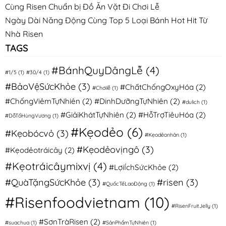
Cùng Risen Chuẩn bị Đồ Ăn Vặt Đi Chơi Lễ
Ngày Dài Năng Động Cùng Top 5 Loại Bánh Hot Hit Từ
Nhà Risen
TAGS
#BánhQuyDângLễ
(4)
#1/5
(1)
#30/4
(1)
#BảoVệSứcKhỏe
(3)
#ChấtChốngOxyHóa
(2)
#Chơilễ
(1)
#ChốngViêmTựNhiên
(2)
#DinhDưỡngTựNhiên
(2)
#dulich
(1)
#GiảiKhátTựNhiên
(2)
#HỗTrợTiêuHóa
(2)
#DỗTổHùngVương
(1)
#Kẹodẻo
(6)
#Kẹobócvỏ
(3)
#Kẹodẻonhân
(1)
#Kẹodẻovịngô
(3)
#Kẹodẻotráicây
(2)
#Kẹotráicâymixvị
(4)
#LợiÍchSứcKhỏe
(2)
#QuàTặngSứcKhỏe
(3)
#risen
(3)
#QuốcTếLaoĐộng
(1)
#Risenfoodvietnam
(10)
#RisenFruitJelly
(1)
#SơnTràRisen
(2)
#suachua
(1)
#SảnPhẩmTựNhiên
(1)