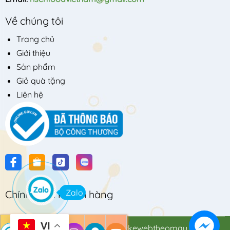
Về chúng tôi
Trang chủ
Giới thiệu
Sản phẩm
Giỏ quà tặng
Liên hệ
Zalo
Chính sách khách hàng
VI
© Bản quyền thuộc về
Thietkewebtheomau.com